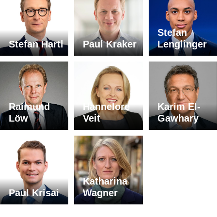
Stefan
Stefan Hartl
Paul Kraker
Lenglinger
Raimund
Hannelore
Karim El-
Löw
Veit
Gawhary
Katharina
Paul Krisai
Wagner