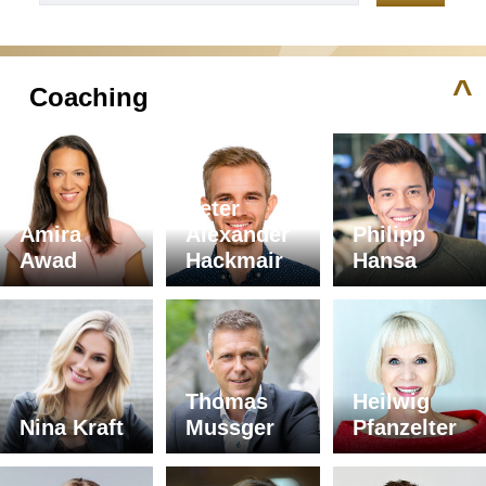
^
Coaching
Peter
Amira
Alexander
Philipp
Awad
Hackmair
Hansa
Thomas
Heilwig
Nina Kraft
Mussger
Pfanzelter