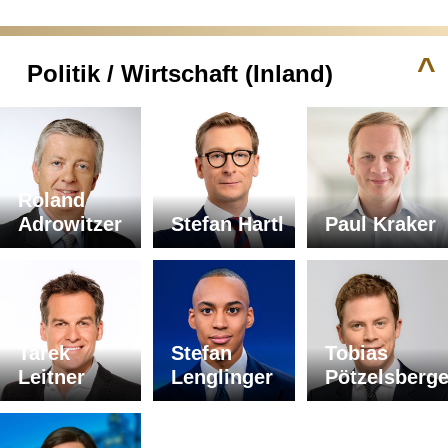
^
Politik / Wirtschaft (Inland)
Roland
Adrowitzer
Stefan Hartl
Paul Kraker
Tarek
Stefan
Tobias
Leitner
Lenglinger
Pötzelsberge