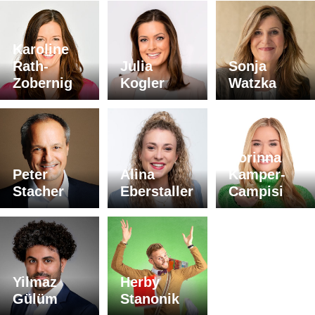
Karoline
Rath-
Julia
Sonja
Zobernig
Kogler
Watzka
Corinna
Peter
Alina
Kamper-
Stacher
Eberstaller
Campisi
Yilmaz
Herby
Gülüm
Stanonik