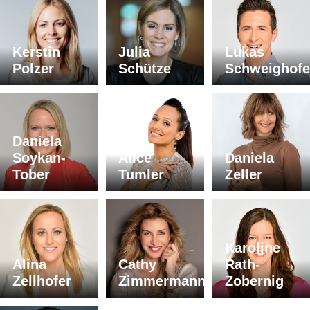
Kerstin
Julia
Lukas
Polzer
Schütze
Schweighofe
Daniela
Soykan-
Alice
Daniela
Tober
Tumler
Zeller
Karoline
Alina
Cathy
Rath-
Zellhofer
Zimmermann
Zobernig