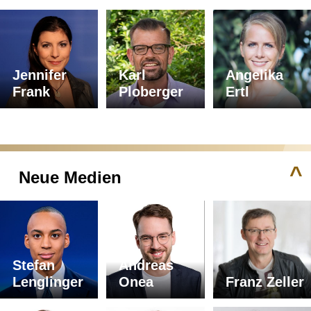
Jennifer
Karl
Angelika
Frank
Ploberger
Ertl
^
Neue Medien
Stefan
Andreas
Lenglinger
Onea
Franz Zeller