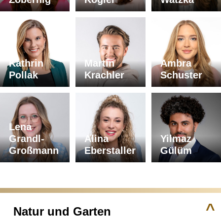
Kathrin
Martin
Ambra
Pollak
Krachler
Schuster
Lena
Grandl-
Alina
Yilmaz
Großmann
Eberstaller
Gülüm
^
Natur und Garten