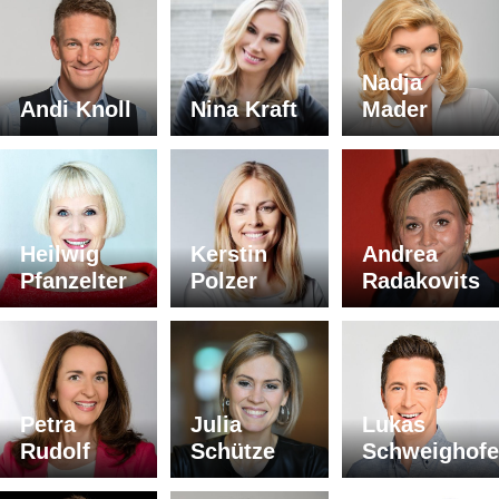
Nadja
Andi Knoll
Nina Kraft
Mader
Heilwig
Kerstin
Andrea
Pfanzelter
Polzer
Radakovits
Petra
Julia
Lukas
Rudolf
Schütze
Schweighofe