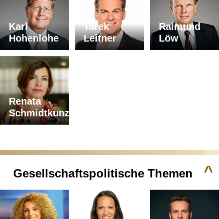
Karl
Tarek
Raimund
Hohenlohe
Leitner
Löw
Renata
Schmidtkunz
^
Gesellschaftspolitische Themen