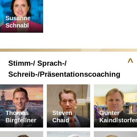
Susanne
Schnabl
^
Stimm-/ Sprach-/
Schreib-/Präsentationscoaching
Thomas
Steven
Günter
Birgfellner
Chaid
Kaindlstorfe