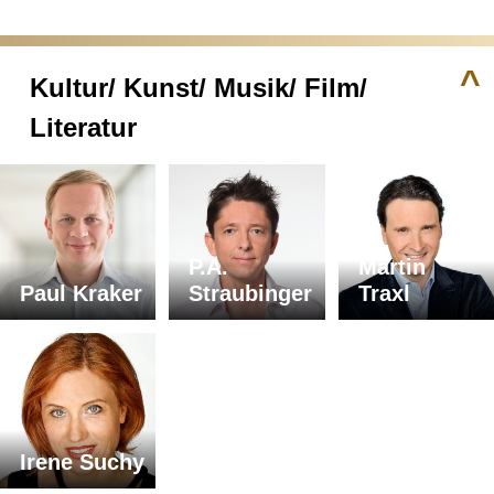
^
Kultur/ Kunst/ Musik/ Film/
Literatur
P.A.
Martin
Paul Kraker
Straubinger
Traxl
Irene Suchy