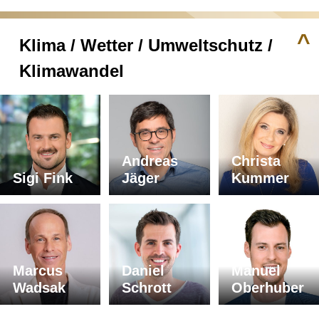
^
Klima / Wetter / Umweltschutz /
Klimawandel
Andreas
Christa
Sigi Fink
Jäger
Kummer
Marcus
Daniel
Manuel
Wadsak
Schrott
Oberhuber