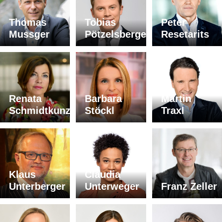
Thomas
Tobias
Peter
Mussger
Pötzelsberger
Resetarits
Renata
Barbara
Martin
Schmidtkunz
Stöckl
Traxl
Klaus
Claudia
Unterberger
Unterweger
Franz Zeller