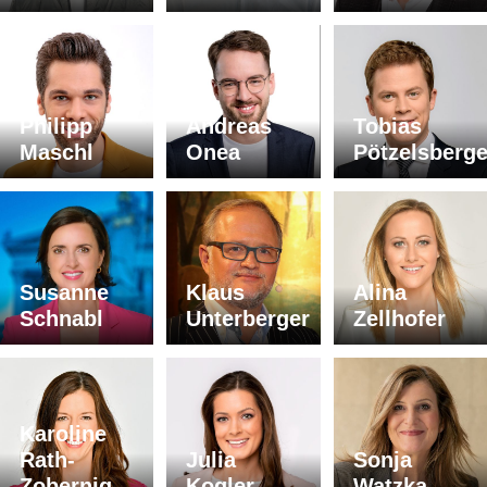
Philipp
Andreas
Tobias
Maschl
Onea
Pötzelsberge
Susanne
Klaus
Alina
Schnabl
Unterberger
Zellhofer
Karoline
Rath-
Julia
Sonja
Zobernig
Kogler
Watzka