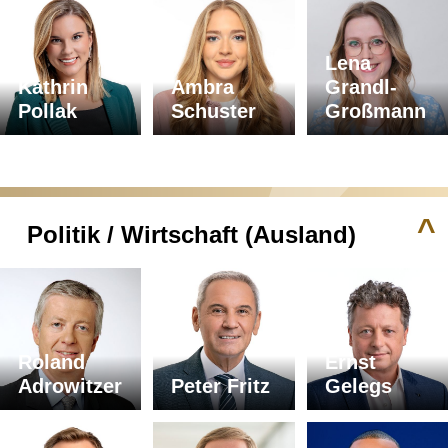
Lena
Kathrin
Ambra
Grandl-
Pollak
Schuster
Großmann
^
Politik / Wirtschaft (Ausland)
Roland
Ernst
Adrowitzer
Peter Fritz
Gelegs