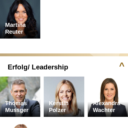
Martina
Reuter
^
Erfolg/ Leadership
Thomas
Kerstin
Alexandra
Mussger
Polzer
Wachter