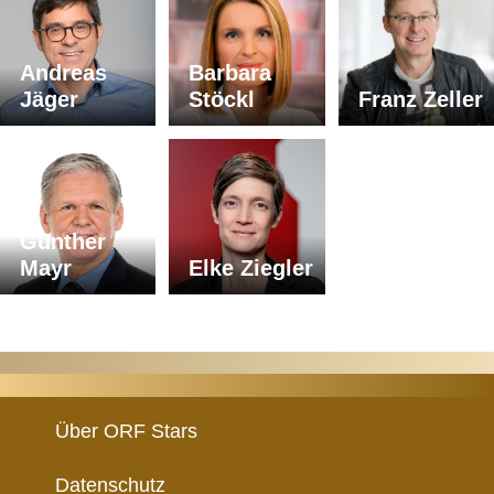
Andreas
Barbara
Jäger
Stöckl
Franz Zeller
Günther
Mayr
Elke Ziegler
Über ORF Stars
Datenschutz