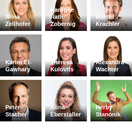
Karoline
Alina
Rath-
Martin
Zellhofer
Zobernig
Krachler
Karim El-
Theresa
Alexandra
Gawhary
Kulovits
Wachter
Peter
Alina
Herby
Stacher
Eberstaller
Stanonik