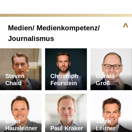
^
Medien/ Medienkompetenz/
Journalismus
Steven
Christoph
Gerald
Chaid
Feurstein
Groß
Ernst
Tarek
Hausleitner
Paul Kraker
Leitner