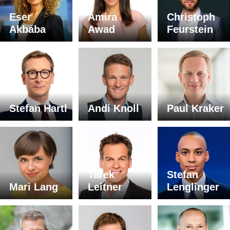
Eser
Amira
Christoph
Akbaba
Awad
Feurstein
Stefan Hartl
Andi Knoll
Paul Kraker
Tarek
Stefan
Mari Lang
Leitner
Lenglinger