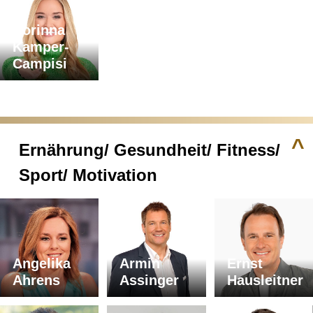
Corinna
Kamper-
Campisi
^
Ernährung/ Gesundheit/ Fitness/
Sport/ Motivation
Angelika
Armin
Ernst
Ahrens
Assinger
Hausleitner