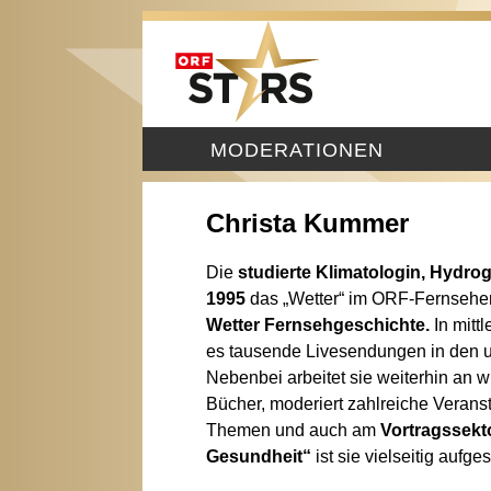
MODERATIONEN
Christa Kummer
Die
studierte Klimatologin, Hydro
1995
das „Wetter“ im ORF-Fernseh
Wetter Fernsehgeschichte.
In mitt
es tausende Livesendungen in den u
Nebenbei arbeitet sie weiterhin an w
Bücher, moderiert zahlreiche Verans
Themen und auch am
Vortragssekt
Gesundheit“
ist sie vielseitig aufgest