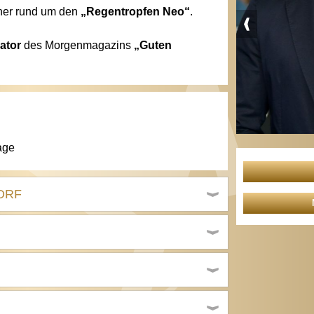
her rund um den
„Regentropfen Neo“
.
ator
des Morgenmagazins
„Guten
age
 ORF