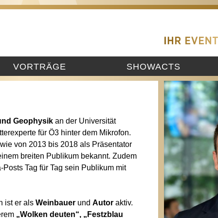
VORTRÄGE
SHOWACTS
und Geophysik
an der Universität
tterexperte für Ö3 hinter dem Mikrofon.
wie von 2013 bis 2018 als Präsentator
einem breiten Publikum bekannt. Zudem
a-Posts Tag für Tag sein Publikum mit
 ist er als
Weinbauer
und
Autor
aktiv.
derem
„Wolken deuten“,
„Festzblau