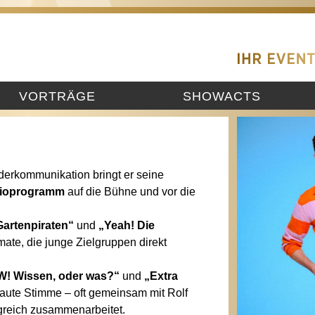
VORTRÄGE
SHOWACTS
nderkommunikation bringt er seine
dioprogramm
auf die Bühne und vor die
Gartenpiraten“
und
„Yeah! Die
ate, die junge Zielgruppen direkt
! Wissen, oder was?“
und
„Extra
traute Stimme – oft gemeinsam mit Rolf
lgreich zusammenarbeitet.