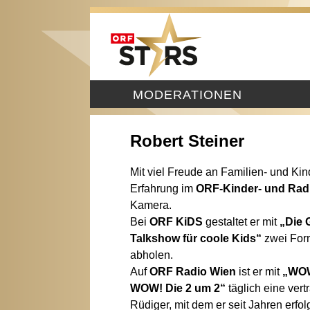
MODERATIONEN
Robert Steiner
Mit viel Freude an Familien- und Ki
Erfahrung im
ORF‑Kinder- und Ra
Kamera.
Bei
ORF KiDS
gestaltet er mit
„Die 
Talkshow für coole Kids“
zwei Form
abholen.
Auf
ORF Radio Wien
ist er mit
„WOW
WOW! Die 2 um 2“
täglich eine ver
Rüdiger, mit dem er seit Jahren erfo