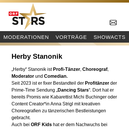
MODERATIONEN
VORTRÄGE
SHOWACTS
Herby Stanonik
„Herby“ Stanonik ist
Proﬁ-Tänzer
,
Choreograf
,
Moderator
und
Comedian.
Seit 2023 ist er ﬁxer Bestandteil der
Proﬁtänzer
der
Prime-Time Sendung „
Dancing Stars
“. Dort hat er
bereits Promis wie Kabarettist Michi Buchinger oder
Content Creator*in Anna Strigl mit kreativen
Choreograﬁen zu tänzerischen Bestleistungen
gebracht.
Auch bei
ORF Kids
hat er dem Nachwuchs bei